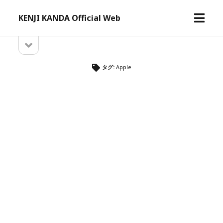
メ
KENJI KANDA Official Web
ニ
ュ
サ
サ
ー
イ
イ
ド
を
タグ:
Apple
バ
開
ド
ー
く
を
バ
開
ー
く