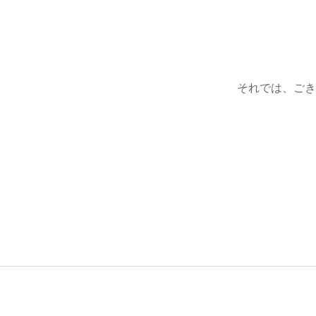
それでは、ご
投
稿
ナ
ビ
ゲ