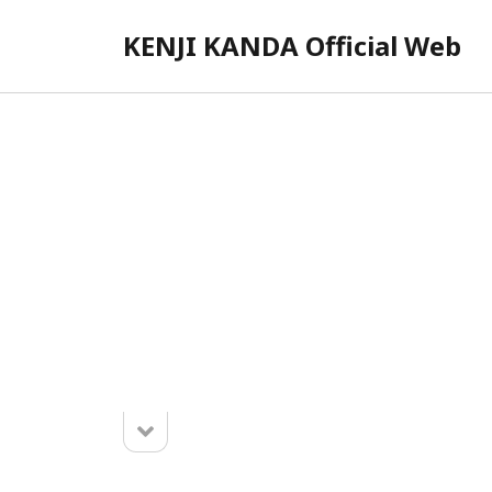
KENJI KANDA Official Web
サ
イ
ド
バ
ー
サ
イ
ド
2026年8月
バ