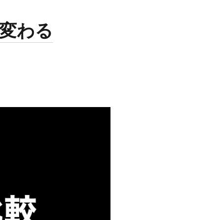
hives
変わる