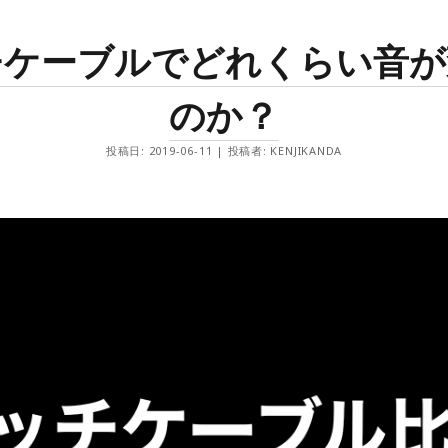
Arc
Blog
Daily
チケーブルでどれくらい音が
Food and drink
Gear
のか？
Info
Photo
TAG music school
投稿日: 2019-06-11 | 投稿者: KENJIKANDA
Words