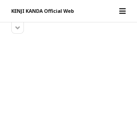
メ
KENJI KANDA Official Web
ニ
ュ
サ
サ
ー
イ
イ
ド
を
バ
開
ド
ー
く
を
バ
開
ー
く