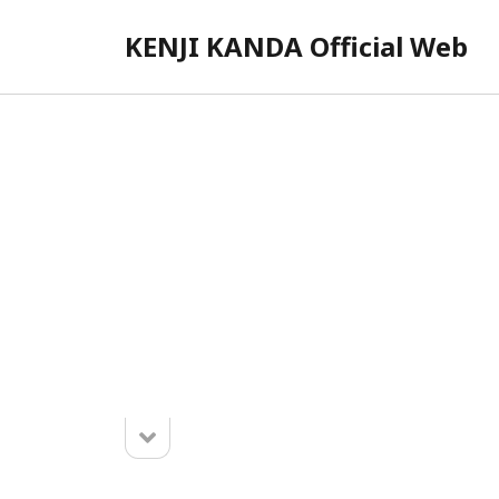
KENJI KANDA Official Web
サ
イ
ド
バ
ー
サ
イ
ド
2026年8月
バ