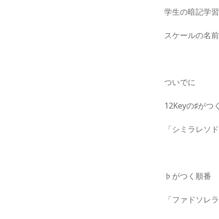
学生の暗記学
スケールの名
ついでに
12Keyの♯が
「シミラレソ
♭がつく順番
「ファドソレ