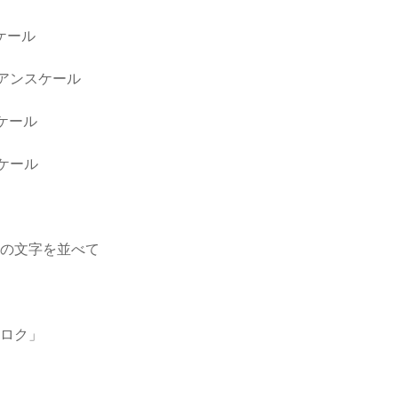
ケール
アンスケール
ケール
ケール
頭の文字を並べて
エロク」