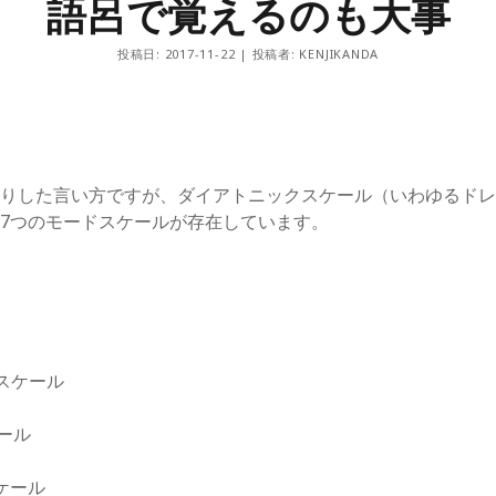
語呂で覚えるのも大事
Arc
Blog
Daily
投稿日: 2017-11-22 | 投稿者: KENJIKANDA
Food and drink
Gear
Info
Photo
TAG music school
Words
くりした言い方ですが、ダイアトニックスケール（いわゆるド
7つのモードスケールが存在しています。
スケール
ール
ケール