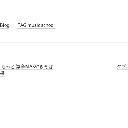
Blog
TAG music school
ともっと 激辛MAXやきそば
タブ
結果