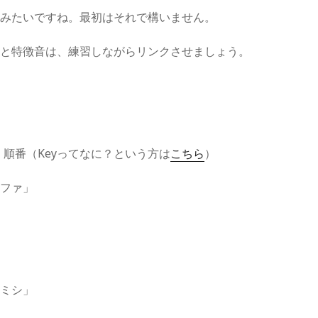
習みたいですね。最初はそれで構いません。
前と特徴音は、練習しながらリンクさせましょう。
つく順番（Keyってなに？という方は
こちら
）
ドファ」
ラミシ」