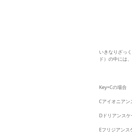
ー
月
火
水
木
金
土
日
を
開
1
2
く
3
4
5
6
7
8
9
10
11
12
13
14
15
16
17
18
19
20
21
22
23
いきなりざっ
24
25
26
27
28
29
30
ド）の中には、
31
« 1月
Key=Cの場合
Cアイオニアン
Dドリアンスケ
Eフリジアンス