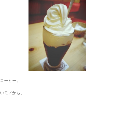
ムコーヒー。
甘いモノかも。