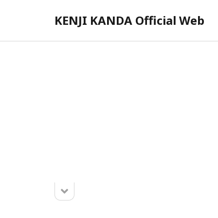
KENJI KANDA Official Web
サ
イ
ド
バ
ー
サ
イ
ド
2026年8月
バ