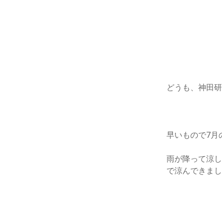
ー
月
火
水
木
金
土
日
を
開
1
2
く
3
4
5
6
7
8
9
10
11
12
13
14
15
16
17
18
19
20
21
22
23
どうも、神田
24
25
26
27
28
29
30
31
« 1月
早いもので7月
雨が降って涼
で涼んできま