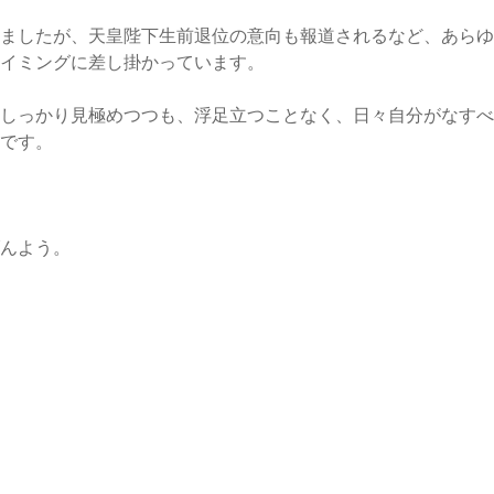
りましたが、天皇陛下生前退位の意向も報道されるなど、あら
タイミングに差し掛かっています。
をしっかり見極めつつも、浮足立つことなく、日々自分がなす
のです。
げんよう。