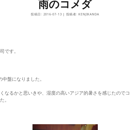
雨のコメダ
Arc
Blog
Daily
投稿日: 2016-07-13 | 投稿者: KENJIKANDA
Food and drink
Gear
Info
Photo
TAG music school
Words
研司です。
の中盤になりました。
しくなるかと思いきや、湿度の高いアジア的暑さを感じたので
した。