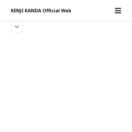
メ
KENJI KANDA Official Web
ニ
ュ
サ
サ
ー
イ
イ
ド
を
バ
開
ド
ー
く
を
バ
開
ー
く