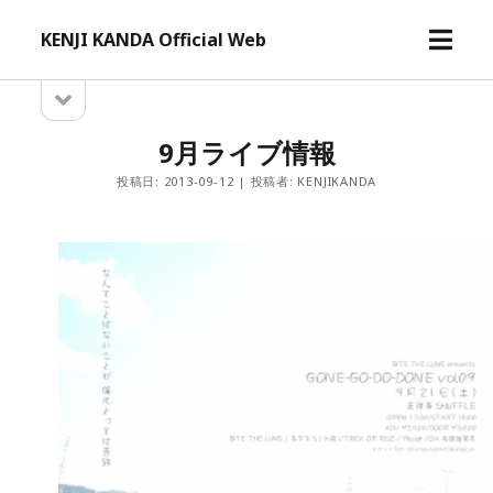
メ
KENJI KANDA Official Web
ニ
ュ
サ
サ
ー
イ
イ
ド
を
9月ライブ情報
バ
開
ド
ー
投稿日: 2013-09-12 | 投稿者: KENJIKANDA
く
を
バ
開
ー
く