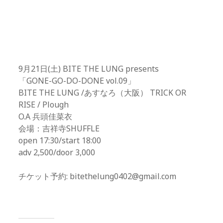
9月21日(土) BITE THE LUNG presents
「GONE-GO-DO-DONE vol.09」
BITE THE LUNG /あすなろ（大阪） TRICK OR
RISE / Plough
O.A 兵頭佳菜衣
会場：吉祥寺SHUFFLE
open 17:30/start 18:00
adv 2,500/door 3,000
チケット予約: bitethelung0402@gmail.com