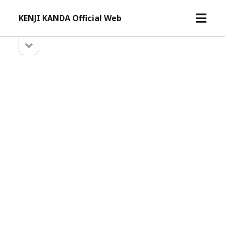
メ
KENJI KANDA Official Web
ニ
ュ
サ
サ
ー
イ
イ
ド
を
バ
開
ド
ー
く
を
バ
開
ー
く