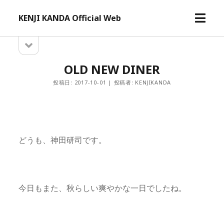
メ
KENJI KANDA Official Web
ニ
ュ
サ
サ
ー
イ
イ
ド
を
OLD NEW DINER
バ
開
ド
ー
投稿日: 2017-10-01 | 投稿者: KENJIKANDA
く
を
バ
開
ー
く
どうも、神田研司です。
今日もまた、秋らしい爽やかな一日でしたね。